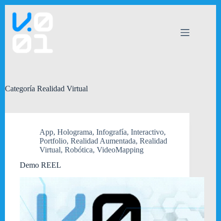
Saltar
al
contenido
Categoría
Realidad Virtual
App
,
Holograma
,
Infografía
,
Interactivo
,
Portfolio
,
Realidad Aumentada
,
Realidad
Virtual
,
Robótica
,
VideoMapping
Demo REEL