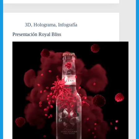
3D
,
Holograma
,
Infografía
Presentación Royal Bliss