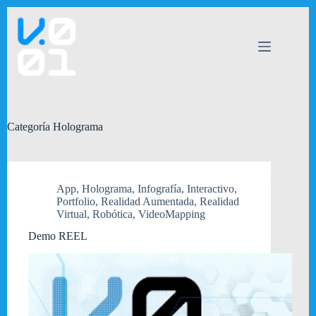
Saltar
al
contenido
Categoría
Holograma
App
,
Holograma
,
Infografía
,
Interactivo
,
Portfolio
,
Realidad Aumentada
,
Realidad
Virtual
,
Robótica
,
VideoMapping
Demo REEL