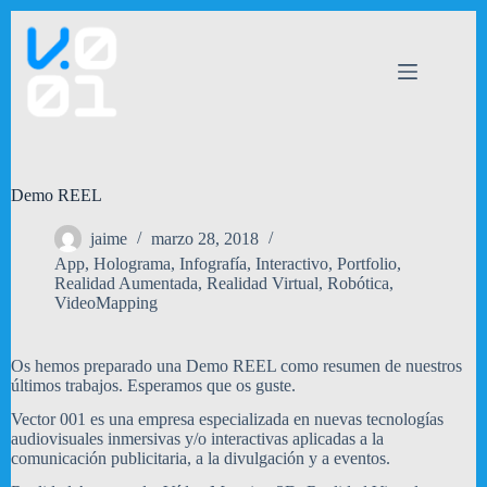
Saltar
al
contenido
Demo REEL
jaime
marzo 28, 2018
App
,
Holograma
,
Infografía
,
Interactivo
,
Portfolio
,
Realidad Aumentada
,
Realidad Virtual
,
Robótica
,
VideoMapping
Os hemos preparado una Demo REEL como resumen de nuestros
últimos trabajos. Esperamos que os guste.
Vector 001 es una empresa especializada en nuevas tecnologías
audiovisuales inmersivas y/o interactivas aplicadas a la
comunicación publicitaria, a la divulgación y a eventos.