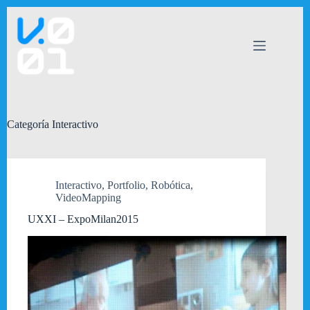
Saltar
al
contenido
Categoría
Interactivo
Interactivo
,
Portfolio
,
Robótica
,
VideoMapping
UXXI – ExpoMilan2015