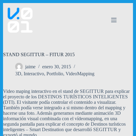
Saltar
al
contenido
STAND SEGITTUR – FITUR 2015
jaime
enero 30, 2015
3D
,
Interactivo
,
Portfolio
,
VideoMapping
Video maping interactivo en el stand de SEGITTUR para explicar
el proyecto de los DESTINOS TURÍSTICOS INTELIGENTES
(DTI). El visitante podía controlar el contenido a visualizar.
También podía verse integrado a si mismo dentro del mapping y
hacerse una foto. Además generamos mediante animación 3D
información visual combinada con el vídeomapping, en una
segunda pantalla para explicar el concepto de Destinos turísticos
inteligentes – Smart Destination que desarrolló SEGITTUR y
exportó al mundo