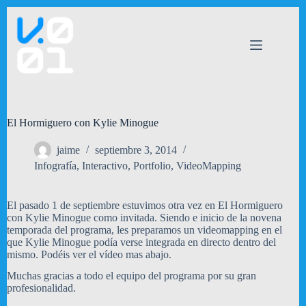
Saltar
al
contenido
El Hormiguero con Kylie Minogue
jaime
septiembre 3, 2014
Infografía
,
Interactivo
,
Portfolio
,
VideoMapping
El pasado 1 de septiembre estuvimos otra vez en El Hormiguero
con Kylie Minogue como invitada. Siendo e inicio de la novena
temporada del programa, les preparamos un videomapping en el
que Kylie Minogue podía verse integrada en directo dentro del
mismo. Podéis ver el vídeo mas abajo.
Muchas gracias a todo el equipo del programa por su gran
profesionalidad.