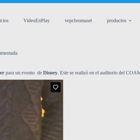
icios
VideoEnPlay
vepchromaset
productos
umentada
er
para un evento de
Disney
. Este se realizó en el auditorio del COA