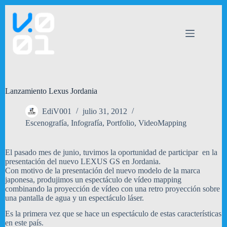
Saltar
al
contenido
Lanzamiento Lexus Jordania
EdiV001
julio 31, 2012
Escenografía
,
Infografía
,
Portfolio
,
VideoMapping
El pasado mes de junio, tuvimos la oportunidad de participar en la
presentación del nuevo LEXUS GS en Jordania.
Con motivo de la presentación del nuevo modelo de la marca
japonesa, produjimos un espectáculo de vídeo mapping
combinando la proyección de vídeo con una retro proyección sobre
una pantalla de agua y un espectáculo láser.
Es la primera vez que se hace un espectáculo de estas características
en este país.