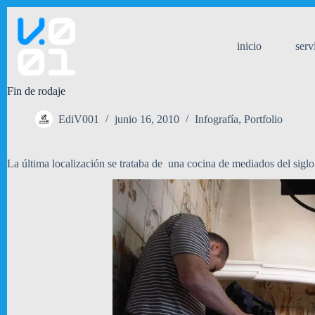
Saltar
al
contenido
inicio
serv
Fin de rodaje
EdiV001
junio 16, 2010
Infografía
,
Portfolio
La última localización se trataba de una cocina de mediados del sig